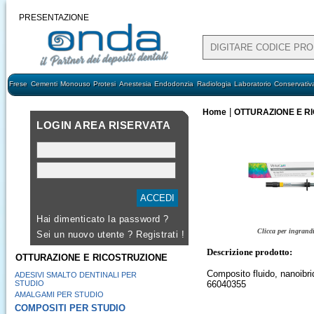
PRESENTAZIONE
Frese
Cementi
Monouso
Protesi
Anestesia
Endodonzia
Radiologia
Laboratorio
Conservativ
|
Home
OTTURAZIONE E R
LOGIN AREA RISERVATA
Hai dimenticato la password ?
Clicca per ingrand
Sei un nuovo utente ?
Registrati !
Descrizione prodotto:
OTTURAZIONE E RICOSTRUZIONE
Composito fluido, nanoibri
ADESIVI SMALTO DENTINALI PER
STUDIO
66040355
AMALGAMI PER STUDIO
COMPOSITI PER STUDIO