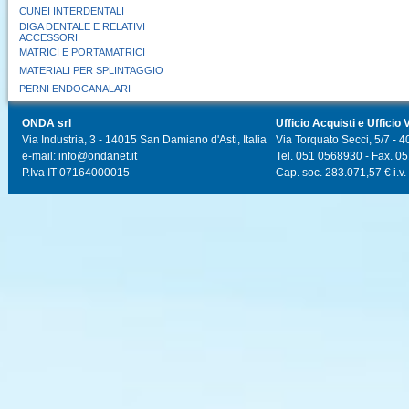
CUNEI INTERDENTALI
DIGA DENTALE E RELATIVI
ACCESSORI
MATRICI E PORTAMATRICI
MATERIALI PER SPLINTAGGIO
PERNI ENDOCANALARI
ONDA srl
Ufficio Acquisti e Ufficio 
Via Industria, 3 - 14015 San Damiano d'Asti, Italia
Via Torquato Secci, 5/7 - 4
e-mail: info@ondanet.it
Tel. 051 0568930 - Fax. 0
P.Iva IT-07164000015
Cap. soc. 283.071,57 € i.v.