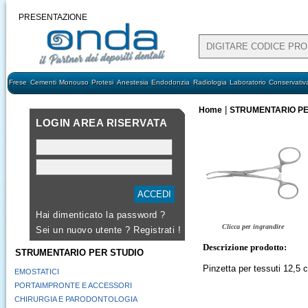
PRESENTAZIONE
Frese
Cementi
Monouso
Protesi
Anestesia
Endodonzia
Radiologia
Laboratorio
Conservativ
|
Home
STRUMENTARIO PE
LOGIN AREA RISERVATA
Hai dimenticato la password ?
Clicca per ingrandire
Sei un nuovo utente ?
Registrati !
Descrizione prodotto:
STRUMENTARIO PER STUDIO
Pinzetta per tessuti 12,5
EMOSTATICI
PORTAIMPRONTE E ACCESSORI
CHIRURGIA E PARODONTOLOGIA