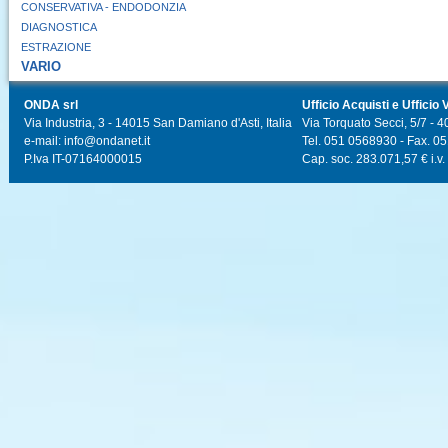
CONSERVATIVA - ENDODONZIA
DIAGNOSTICA
ESTRAZIONE
VARIO
ONDA srl
Ufficio Acquisti e Ufficio 
Via Industria, 3 - 14015 San Damiano d'Asti, Italia
Via Torquato Secci, 5/7 - 4
e-mail: info@ondanet.it
Tel. 051 0568930 - Fax. 0
P.Iva IT-07164000015
Cap. soc. 283.071,57 € i.v.