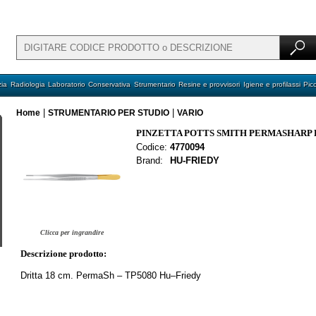
ia
Radiologia
Laboratorio
Conservativa
Strumentario
Resine e provvisori
Igiene e profilassi
Pic
|
|
Home
STRUMENTARIO PER STUDIO
VARIO
PINZETTA POTTS SMITH PERMASHARP 
Codice:
4770094
Brand:
HU-FRIEDY
Clicca per ingrandire
Descrizione prodotto:
Dritta 18 cm. PermaSh – TP5080 Hu–Friedy