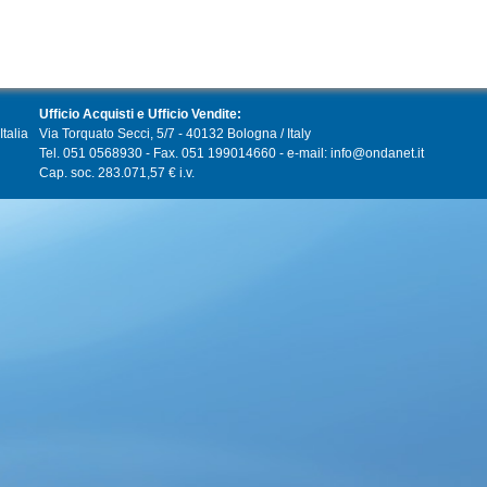
Ufficio Acquisti e Ufficio Vendite:
talia
Via Torquato Secci, 5/7 - 40132 Bologna / Italy
Tel. 051 0568930 - Fax. 051 199014660 - e-mail: info@ondanet.it
Cap. soc. 283.071,57 € i.v.