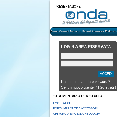
PRESENTAZIONE
Frese
Cementi
Monouso
Protesi
Anestesia
Endodonz
LOGIN AREA RISERVATA
Hai dimenticato la password ?
Sei un nuovo utente ?
Registrati !
STRUMENTARIO PER STUDIO
EMOSTATICI
PORTAIMPRONTE E ACCESSORI
CHIRURGIA E PARODONTOLOGIA