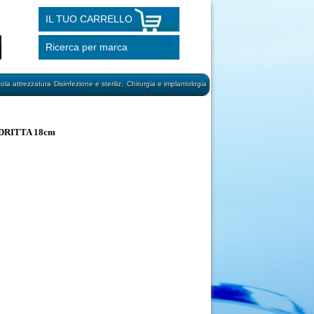
IL TUO CARRELLO
Ricerca per marca
cola attrezzatura
Disinfezione e steriliz.
Chirurgia e implantologia
DRITTA 18cm