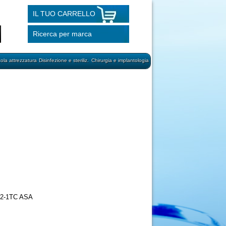
IL TUO CARRELLO
Ricerca per marca
cola attrezzatura
Disinfezione e steriliz.
Chirurgia e implantologia
5832-1TC ASA