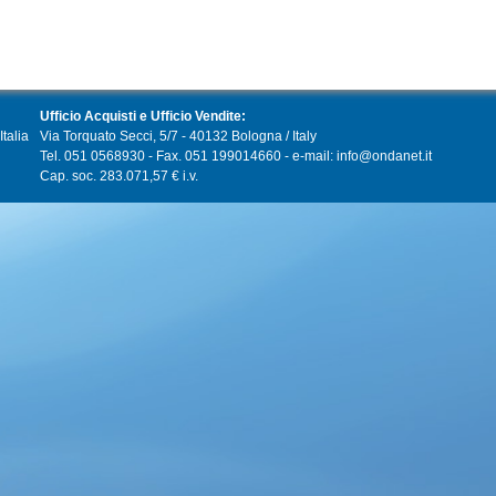
Ufficio Acquisti e Ufficio Vendite:
talia
Via Torquato Secci, 5/7 - 40132 Bologna / Italy
Tel. 051 0568930 - Fax. 051 199014660 - e-mail: info@ondanet.it
Cap. soc. 283.071,57 € i.v.