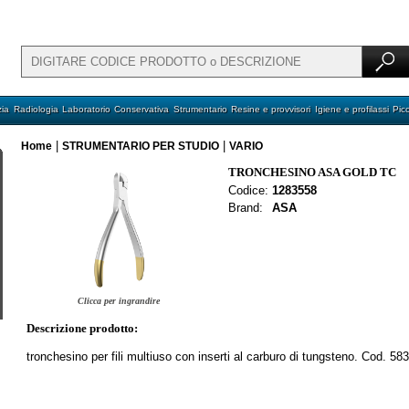
ia
Radiologia
Laboratorio
Conservativa
Strumentario
Resine e provvisori
Igiene e profilassi
Pic
|
|
Home
STRUMENTARIO PER STUDIO
VARIO
TRONCHESINO ASA GOLD TC
Codice:
1283558
Brand:
ASA
Clicca per ingrandire
Descrizione prodotto:
tronchesino per fili multiuso con inserti al carburo di tungsteno. Cod. 