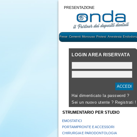
PRESENTAZIONE
Frese
Cementi
Monouso
Protesi
Anestesia
Endodonz
LOGIN AREA RISERVATA
Hai dimenticato la password ?
Sei un nuovo utente ?
Registrati !
STRUMENTARIO PER STUDIO
EMOSTATICI
PORTAIMPRONTE E ACCESSORI
CHIRURGIA E PARODONTOLOGIA