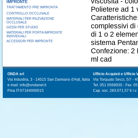
viscosità - colo
IMPRONTE
TRATTAMENTO PRE IMPRONTA
Polietere ad 1 
CONTROLLO OCCLUSALE
Caratteristiche
MATERIALI PER RILEVAZIONE
OCCLUSALE
complessivi di 
GESSI PER STUDIO
di 1 o 2 elemen
MATERIALI PER PORTA IMPRONTE
INDIVIDUALI
sistema Penta
ACCESSORI PER IMPRONTE
Confezione: 2 
ml cad
ONDA srl
Ufficio Acquisti e Ufficio 
Via Industria, 3 - 14015 San Damiano d'Asti, Italia
Via Torquato Secci, 5/7 - 4
e-mail: info@ondanet.it
Tel. 051 0568930 - Fax. 0
P.Iva IT-07164000015
Cap. soc. 283.071,57 € i.v.