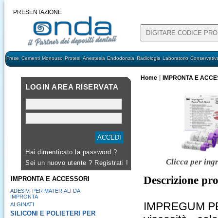
PRESENTAZIONE
Frese
Cementi
Monouso
Protesi
Anestesia
Endodonzia
Radiologia
Laboratorio
Conservativ
|
Home
IMPRONTA E ACCE
LOGIN AREA RISERVATA
Hai dimenticato la password ?
Clicca per ing
Sei un nuovo utente ?
Registrati !
Descrizione pr
IMPRONTA E ACCESSORI
ADESIVI PER MATERIALI DA
IMPRONTA
IMPREGUM PE
ALGINATI
SILICONI E POLIETERI PER