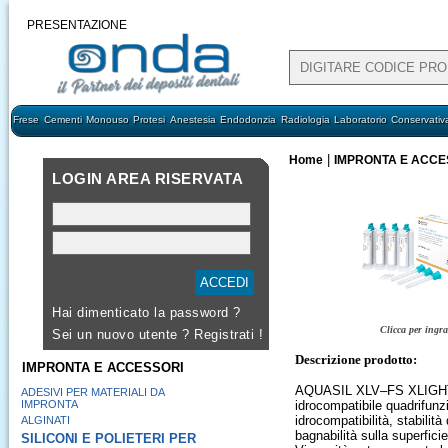
PRESENTAZIONE
Frese
Cementi
Monouso
Protesi
Anestesia
Endodonzia
Radiologia
Laboratorio
Conservativ
|
Home
IMPRONTA E ACCE
LOGIN AREA RISERVATA
Hai dimenticato la password ?
Clicca per ingr
Sei un nuovo utente ?
Registrati !
Descrizione prodotto:
IMPRONTA E ACCESSORI
AQUASIL XLV–FS XLIGHT C
ADESIVI PER MATERIALI DA
IMPRONTA
idrocompatibile quadrifunz
idrocompatibilità, stabilit
ALGINATI
bagnabilità sulla superfic
SILICONI E POLIETERI PER