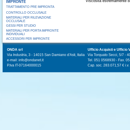
Viscosità estremamente b
IMPRONTE
TRATTAMENTO PRE IMPRONTA
CONTROLLO OCCLUSALE
MATERIALI PER RILEVAZIONE
OCCLUSALE
GESSI PER STUDIO
MATERIALI PER PORTA IMPRONTE
INDIVIDUALI
ACCESSORI PER IMPRONTE
ONDA srl
Ufficio Acquisti e Ufficio 
Via Industria, 3 - 14015 San Damiano d'Asti, Italia
Via Torquato Secci, 5/7 - 4
e-mail: info@ondanet.it
Tel. 051 0568930 - Fax. 0
P.Iva IT-07164000015
Cap. soc. 283.071,57 € i.v.