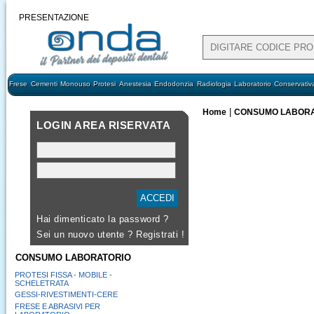
PRESENTAZIONE
Frese
Cementi
Monouso
Protesi
Anestesia
Endodonzia
Radiologia
Laboratorio
Conservativ
|
Home
CONSUMO LABORA
LOGIN AREA RISERVATA
Hai dimenticato la password ?
Sei un nuovo utente ?
Registrati !
CONSUMO LABORATORIO
PROTESI FISSA - MOBILE -
SCHELETRATA
GESSI-RIVESTIMENTI-CERE
FRESE E ABRASIVI PER