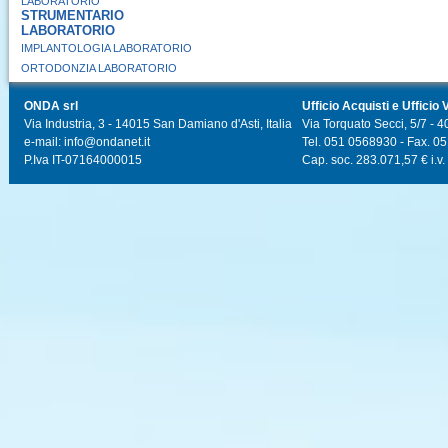
LABORATORIO
STRUMENTARIO
LABORATORIO
IMPLANTOLOGIA LABORATORIO
ORTODONZIA LABORATORIO
ONDA srl
Ufficio Acquisti e Ufficio 
Via Industria, 3 - 14015 San Damiano d'Asti, Italia
Via Torquato Secci, 5/7 - 4
e-mail: info@ondanet.it
Tel. 051 0568930 - Fax. 0
P.Iva IT-07164000015
Cap. soc. 283.071,57 € i.v.