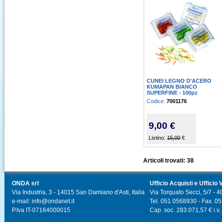
CUNEI LEGNO D'ACERO
KUMAPAN BIANCO
SUPERFINE - 100pz
Codice:
7001176
9,00 €
Listino:
15,00
€
Articoli trovati: 38
ONDA srl
Ufficio Acquisti e Ufficio 
Via Industria, 3 - 14015 San Damiano d'Asti, Italia
Via Torquato Secci, 5/7 - 4
e-mail: info@ondanet.it
Tel. 051 0568930 - Fax. 0
P.Iva IT-07164000015
Cap. soc. 283.071,57 € i.v.