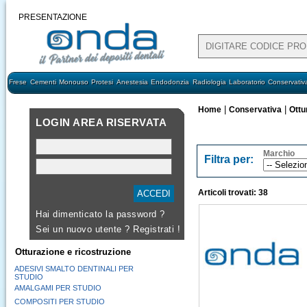
PRESENTAZIONE
Frese
Cementi
Monouso
Protesi
Anestesia
Endodonzia
Radiologia
Laboratorio
Conservativ
|
|
Home
Conservativa
Ottu
LOGIN AREA RISERVATA
Marchio
Filtra per:
Articoli trovati: 38
Hai dimenticato la password ?
Sei un nuovo utente ?
Registrati !
Otturazione e ricostruzione
ADESIVI SMALTO DENTINALI PER
STUDIO
AMALGAMI PER STUDIO
COMPOSITI PER STUDIO