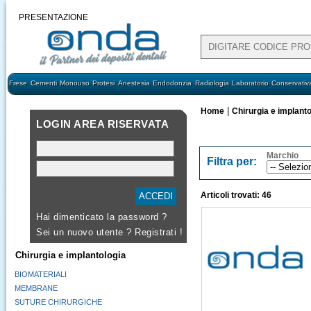
PRESENTAZIONE
Frese
Cementi
Monouso
Protesi
Anestesia
Endodonzia
Radiologia
Laboratorio
Conservativ
|
Home
Chirurgia e implanto
LOGIN AREA RISERVATA
Marchio
Filtra per:
Articoli trovati: 46
Hai dimenticato la password ?
Sei un nuovo utente ?
Registrati !
Chirurgia e implantologia
BIOMATERIALI
MEMBRANE
SUTURE CHIRURGICHE