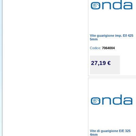
Vite guarigione imp. E/I 425
5mm
Codice:
7064004
27,19 €
Vite di guarigione E/E 325
4mm