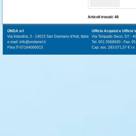
Articoli trovati: 46
ONDA srl
Ufficio Acquisti e Ufficio 
Via Industria, 3 - 14015 San Damiano d'Asti, Italia
Via Torquato Secci, 5/7 - 4
e-mail: info@ondanet.it
Tel. 051 0568930 - Fax. 0
P.Iva IT-07164000015
Cap. soc. 283.071,57 € i.v.