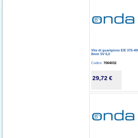
Vite di guarigione E/E 375-40
8mm SV 6,0
Codice:
7064032
29,72 €