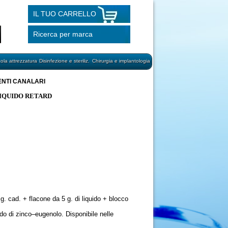
IL TUO CARRELLO
Ricerca per marca
cola attrezzatura
Disinfezione e steriliz.
Chirurgia e implantologia
ENTI CANALARI
LIQUIDO RETARD
. cad. + flacone da 5 g. di liquido + blocco
do di zinco–eugenolo. Disponibile nelle