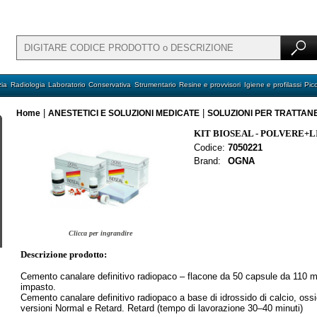
ia
Radiologia
Laboratorio
Conservativa
Strumentario
Resine e provvisori
Igiene e profilassi
Pic
|
|
Home
ANESTETICI E SOLUZIONI MEDICATE
SOLUZIONI PER TRATTAN
KIT BIOSEAL - POLVERE+
Codice:
7050221
Brand:
OGNA
Clicca per ingrandire
Descrizione prodotto:
Cemento canalare definitivo radiopaco – flacone da 50 capsule da 110 mg
impasto.
Cemento canalare definitivo radiopaco a base di idrossido di calcio, ossi
versioni Normal e Retard. Retard (tempo di lavorazione 30–40 minuti)