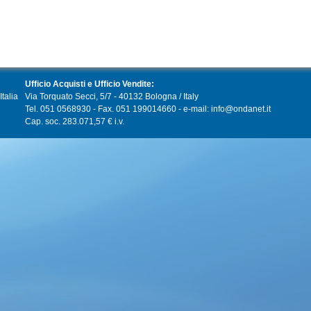
Ufficio Acquisti e Ufficio Vendite:
talia
Via Torquato Secci, 5/7 - 40132 Bologna / Italy
Tel. 051 0568930 - Fax. 051 199014660 - e-mail: info@ondanet.it
Cap. soc. 283.071,57 € i.v.