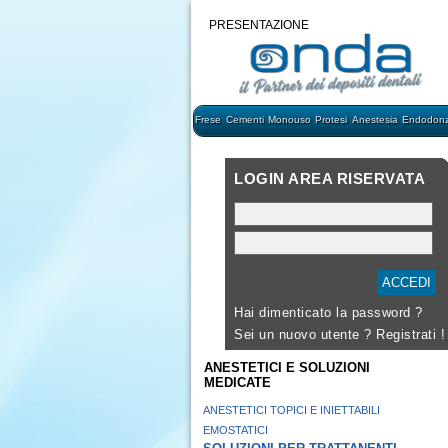
PRESENTAZIONE
Frese
Cementi
Monouso
Protesi
Anestesia
Endodonz
LOGIN AREA RISERVATA
Hai dimenticato la password ?
Sei un nuovo utente ?
Registrati !
ANESTETICI E SOLUZIONI
MEDICATE
ANESTETICI TOPICI E INIETTABILI
EMOSTATICI