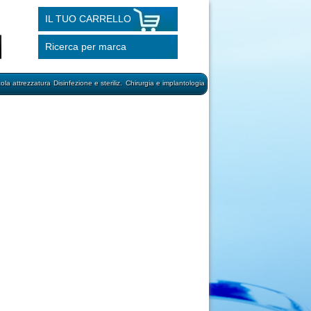
IL TUO CARRELLO
Ricerca per marca
cola attrezzatura
Disinfezione e steriliz.
Chirurgia e implantologia