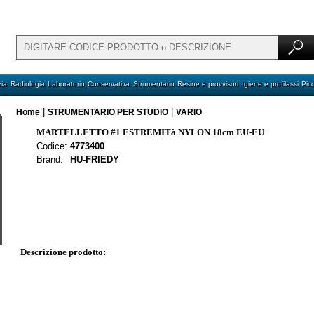
ia
Radiologia
Laboratorio
Conservativa
Strumentario
Resine e provvisori
Igiene e profilassi
Pic
|
|
Home
STRUMENTARIO PER STUDIO
VARIO
MARTELLETTO #1 ESTREMITà NYLON 18cm EU-EU
Codice:
4773400
Brand:
HU-FRIEDY
Descrizione prodotto: