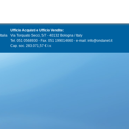
Ufficio Acquisti e Ufficio Vendite:
talia
Via Torquato Secci, 5/7 - 40132 Bologna / Italy
Tel. 051 0568930 - Fax. 051 199014660 - e-mail: info@ondanet.it
Cap. soc. 283.071,57 € i.v.