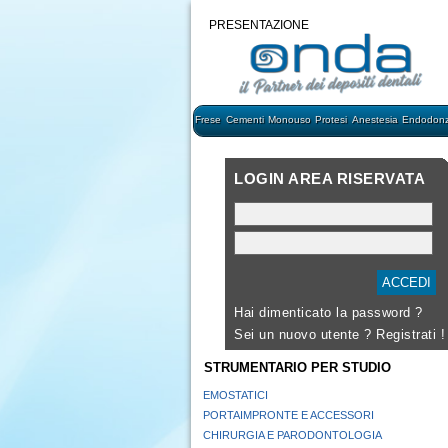
PRESENTAZIONE
Frese
Cementi
Monouso
Protesi
Anestesia
Endodonz
LOGIN AREA RISERVATA
Hai dimenticato la password ?
Sei un nuovo utente ?
Registrati !
STRUMENTARIO PER STUDIO
EMOSTATICI
PORTAIMPRONTE E ACCESSORI
CHIRURGIA E PARODONTOLOGIA