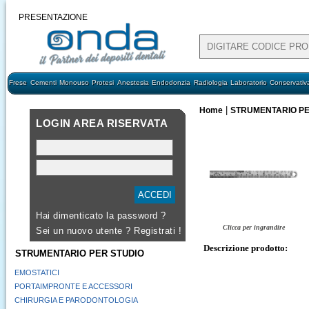
PRESENTAZIONE
Frese
Cementi
Monouso
Protesi
Anestesia
Endodonzia
Radiologia
Laboratorio
Conservativ
|
Home
STRUMENTARIO PE
LOGIN AREA RISERVATA
Hai dimenticato la password ?
Clicca per ingrandire
Sei un nuovo utente ?
Registrati !
Descrizione prodotto:
STRUMENTARIO PER STUDIO
EMOSTATICI
PORTAIMPRONTE E ACCESSORI
CHIRURGIA E PARODONTOLOGIA