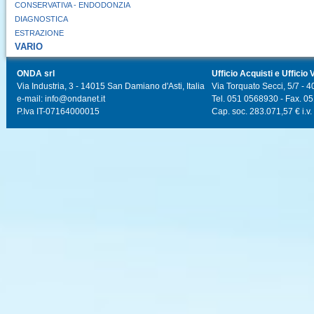
CONSERVATIVA - ENDODONZIA
DIAGNOSTICA
ESTRAZIONE
VARIO
ONDA srl
Ufficio Acquisti e Ufficio 
Via Industria, 3 - 14015 San Damiano d'Asti, Italia
Via Torquato Secci, 5/7 - 4
e-mail: info@ondanet.it
Tel. 051 0568930 - Fax. 0
P.Iva IT-07164000015
Cap. soc. 283.071,57 € i.v.