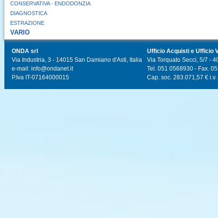
CONSERVATIVA - ENDODONZIA
DIAGNOSTICA
ESTRAZIONE
VARIO
ONDA srl
Ufficio Acquisti e Ufficio 
Via Industria, 3 - 14015 San Damiano d'Asti, Italia
Via Torquato Secci, 5/7 - 4
e-mail: info@ondanet.it
Tel. 051 0568930 - Fax. 0
P.Iva IT-07164000015
Cap. soc. 283.071,57 € i.v.