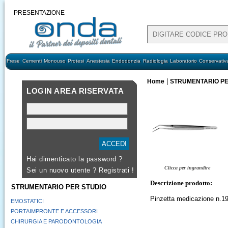
PRESENTAZIONE
Frese
Cementi
Monouso
Protesi
Anestesia
Endodonzia
Radiologia
Laboratorio
Conservativ
|
Home
STRUMENTARIO PE
LOGIN AREA RISERVATA
Hai dimenticato la password ?
Clicca per ingrandire
Sei un nuovo utente ?
Registrati !
Descrizione prodotto:
STRUMENTARIO PER STUDIO
Pinzetta medicazione n.1
EMOSTATICI
PORTAIMPRONTE E ACCESSORI
CHIRURGIA E PARODONTOLOGIA