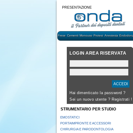
PRESENTAZIONE
Frese
Cementi
Monouso
Protesi
Anestesia
Endodonz
LOGIN AREA RISERVATA
Hai dimenticato la password ?
Sei un nuovo utente ?
Registrati !
STRUMENTARIO PER STUDIO
EMOSTATICI
PORTAIMPRONTE E ACCESSORI
CHIRURGIA E PARODONTOLOGIA