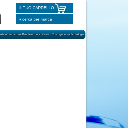
IL TUO CARRELLO
Ricerca per marca
cola attrezzatura
Disinfezione e steriliz.
Chirurgia e implantologia