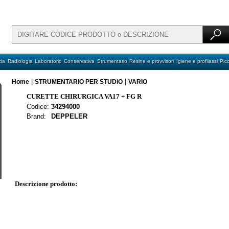
ia
Radiologia
Laboratorio
Conservativa
Strumentario
Resine e provvisori
Igiene e profilassi
Pic
|
|
Home
STRUMENTARIO PER STUDIO
VARIO
CURETTE CHIRURGICA VA17 + FG R
Codice:
34294000
Brand:
DEPPELER
Descrizione prodotto: