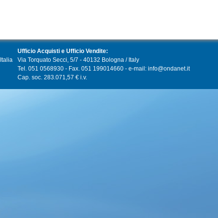
Ufficio Acquisti e Ufficio Vendite:
talia
Via Torquato Secci, 5/7 - 40132 Bologna / Italy
Tel. 051 0568930 - Fax. 051 199014660 - e-mail: info@ondanet.it
Cap. soc. 283.071,57 € i.v.