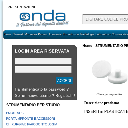
PRESENTAZIONE
Frese
Cementi
Monouso
Protesi
Anestesia
Endodonzia
Radiologia
Laboratorio
Conservativ
|
Home
STRUMENTARIO PE
LOGIN AREA RISERVATA
Hai dimenticato la password ?
Clicca per ingrandire
Sei un nuovo utente ?
Registrati !
Descrizione prodotto:
STRUMENTARIO PER STUDIO
INSERTI in PLASTICA/T
EMOSTATICI
PORTAIMPRONTE E ACCESSORI
CHIRURGIA E PARODONTOLOGIA