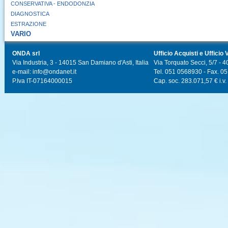
CONSERVATIVA - ENDODONZIA
DIAGNOSTICA
ESTRAZIONE
VARIO
ONDA srl
Ufficio Acquisti e Ufficio 
Via Industria, 3 - 14015 San Damiano d'Asti, Italia
Via Torquato Secci, 5/7 - 4
e-mail: info@ondanet.it
Tel. 051 0568930 - Fax. 0
P.Iva IT-07164000015
Cap. soc. 283.071,57 € i.v.