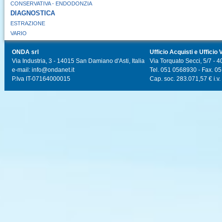
CONSERVATIVA - ENDODONZIA
DIAGNOSTICA
ESTRAZIONE
VARIO
ONDA srl
Ufficio Acquisti e Ufficio 
Via Industria, 3 - 14015 San Damiano d'Asti, Italia
Via Torquato Secci, 5/7 - 4
e-mail: info@ondanet.it
Tel. 051 0568930 - Fax. 0
P.Iva IT-07164000015
Cap. soc. 283.071,57 € i.v.