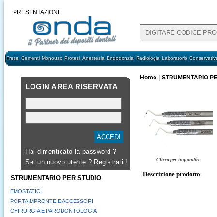
PRESENTAZIONE
Frese
Cementi
Monouso
Protesi
Anestesia
Endodonzia
Radiologia
Laboratorio
Conservativ
|
Home
STRUMENTARIO PE
LOGIN AREA RISERVATA
Hai dimenticato la password ?
Clicca per ingrandire
Sei un nuovo utente ?
Registrati !
Descrizione prodotto:
STRUMENTARIO PER STUDIO
EMOSTATICI
PORTAIMPRONTE E ACCESSORI
CHIRURGIA E PARODONTOLOGIA