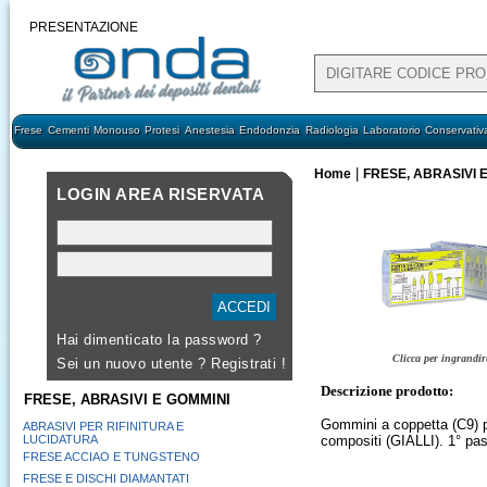
PRESENTAZIONE
Frese
Cementi
Monouso
Protesi
Anestesia
Endodonzia
Radiologia
Laboratorio
Conservativ
|
Home
FRESE, ABRASIVI 
LOGIN AREA RISERVATA
Hai dimenticato la password ?
Clicca per ingrandir
Sei un nuovo utente ?
Registrati !
Descrizione prodotto:
FRESE, ABRASIVI E GOMMINI
Gommini a coppetta (C9) pe
ABRASIVI PER RIFINITURA E
LUCIDATURA
compositi (GIALLI). 1° pa
FRESE ACCIAO E TUNGSTENO
FRESE E DISCHI DIAMANTATI