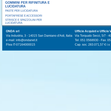
GOMMINI PER RIFINITURA E
LUCIDATURA
PASTE PER LUCIDATURA
PORTAFRESE E ACCESSORI
STRISCE E SPAZZOLINI PER
LUCIDATURA
ONDA srl
Ufficio Acquisti e Ufficio 
Via Industria, 3 - 14015 San Damiano d'Asti, Italia
Via Torquato Secci, 5/7 - 4
e-mail: info@ondanet.it
Tel. 051 0568930 - Fax. 0
P.Iva IT-07164000015
Cap. soc. 283.071,57 € i.v.