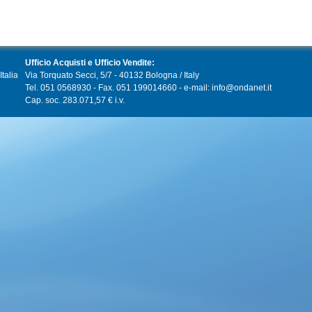
Ufficio Acquisti e Ufficio Vendite:
talia
Via Torquato Secci, 5/7 - 40132 Bologna / Italy
Tel. 051 0568930 - Fax. 051 199014660 - e-mail: info@ondanet.it
Cap. soc. 283.071,57 € i.v.