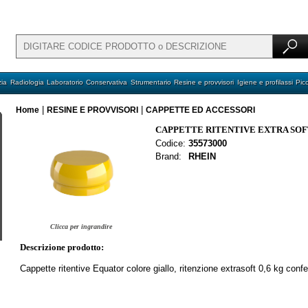
ia
Radiologia
Laboratorio
Conservativa
Strumentario
Resine e provvisori
Igiene e profilassi
Pic
|
|
Home
RESINE E PROVVISORI
CAPPETTE ED ACCESSORI
CAPPETTE RITENTIVE EXTRA SOFT
Codice:
35573000
Brand:
RHEIN
Clicca per ingrandire
Descrizione prodotto:
Cappette ritentive Equator colore giallo, ritenzione extrasoft 0,6 kg co