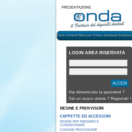
PRESENTAZIONE
Frese
Cementi
Monouso
Protesi
Anestesia
Endodonz
LOGIN AREA RISERVATA
Hai dimenticato la password ?
Sei un nuovo utente ?
Registrati !
RESINE E PROVVISORI
CAPPETTE ED ACCESSORI
RESINE PER RIBASARE E
CONDIZIONARE
CORONE PROVVISORIE