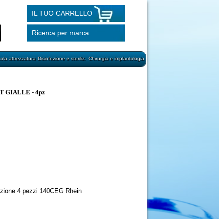
IL TUO CARRELLO
Ricerca per marca
cola attrezzatura
Disinfezione e steriliz.
Chirurgia e implantologia
 GIALLE - 4pz
nfezione 4 pezzi 140CEG Rhein