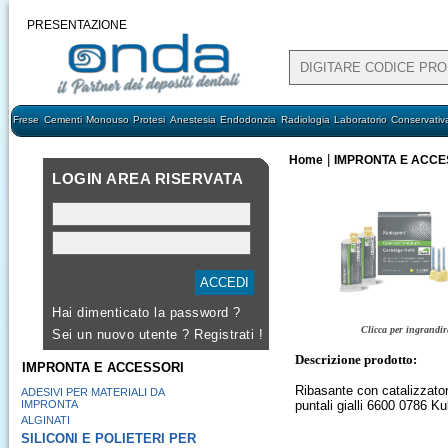
PRESENTAZIONE
Frese
Cementi
Monouso
Protesi
Anestesia
Endodonzia
Radiologia
Laboratorio
Conservativ
|
Home
IMPRONTA E ACCE
LOGIN AREA RISERVATA
Hai dimenticato la password ?
Clicca per ingrandir
Sei un nuovo utente ?
Registrati !
Descrizione prodotto:
IMPRONTA E ACCESSORI
Ribasante con catalizzator
ADESIVI PER MATERIALI DA
IMPRONTA
puntali gialli 6600 078
ALGINATI
SILICONI E POLIETERI PER