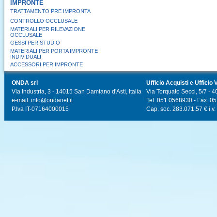
IMPRONTE
TRATTAMENTO PRE IMPRONTA
CONTROLLO OCCLUSALE
MATERIALI PER RILEVAZIONE
OCCLUSALE
GESSI PER STUDIO
MATERIALI PER PORTA IMPRONTE
INDIVIDUALI
ACCESSORI PER IMPRONTE
ONDA srl
Ufficio Acquisti e Ufficio 
Via Industria, 3 - 14015 San Damiano d'Asti, Italia
Via Torquato Secci, 5/7 - 4
e-mail: info@ondanet.it
Tel. 051 0568930 - Fax. 0
P.Iva IT-07164000015
Cap. soc. 283.071,57 € i.v.