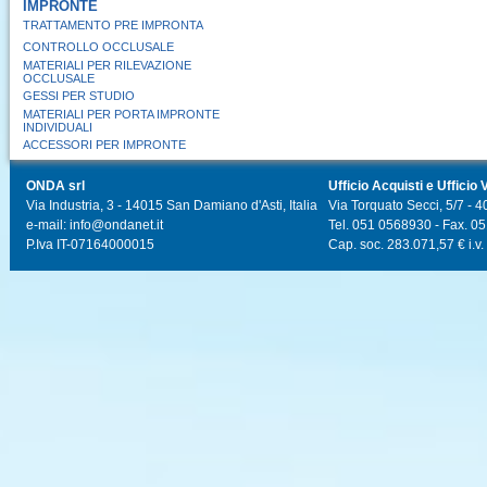
IMPRONTE
TRATTAMENTO PRE IMPRONTA
CONTROLLO OCCLUSALE
MATERIALI PER RILEVAZIONE
OCCLUSALE
GESSI PER STUDIO
MATERIALI PER PORTA IMPRONTE
INDIVIDUALI
ACCESSORI PER IMPRONTE
ONDA srl
Ufficio Acquisti e Ufficio 
Via Industria, 3 - 14015 San Damiano d'Asti, Italia
Via Torquato Secci, 5/7 - 4
e-mail: info@ondanet.it
Tel. 051 0568930 - Fax. 0
P.Iva IT-07164000015
Cap. soc. 283.071,57 € i.v.