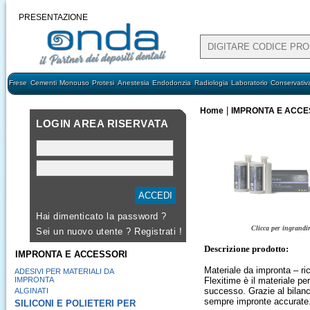
PRESENTAZIONE
Frese
Cementi
Monouso
Protesi
Anestesia
Endodonzia
Radiologia
Laboratorio
Conservativ
|
Home
IMPRONTA E ACCE
LOGIN AREA RISERVATA
Hai dimenticato la password ?
Clicca per ingrandi
Sei un nuovo utente ?
Registrati !
Descrizione prodotto:
IMPRONTA E ACCESSORI
Materiale da impronta – ri
ADESIVI PER MATERIALI DA
IMPRONTA
Flexitime è il materiale pe
successo. Grazie al bilanc
ALGINATI
sempre impronte accurate
SILICONI E POLIETERI PER