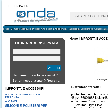
PRESENTAZIONE
Frese
Cementi
Monouso
Protesi
Anestesia
Endodonzia
Radiologia
Laboratorio
Conservativ
|
Home
IMPRONTA E ACCE
LOGIN AREA RISERVATA
Hai dimenticato la password ?
Clicca per
Sei un nuovo utente ?
Registrati !
Descrizione prodotto:
IMPRONTA E ACCESSORI
puntali trasparenti con ba
ADESIVI PER MATERIALI DA
IMPRONTA
48 pz. 66001988 Kulzer48 p
– Flexitime Correct Flow
ALGINATI
– Flexitime Light Flow
SILICONI E POLIETERI PER