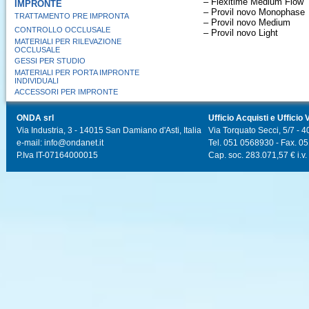
– Flexitime Medium Flow
IMPRONTE
– Provil novo Monophase
TRATTAMENTO PRE IMPRONTA
– Provil novo Medium
CONTROLLO OCCLUSALE
– Provil novo Light
MATERIALI PER RILEVAZIONE
OCCLUSALE
GESSI PER STUDIO
MATERIALI PER PORTA IMPRONTE
INDIVIDUALI
ACCESSORI PER IMPRONTE
ONDA srl
Ufficio Acquisti e Ufficio 
Via Industria, 3 - 14015 San Damiano d'Asti, Italia
Via Torquato Secci, 5/7 - 4
e-mail: info@ondanet.it
Tel. 051 0568930 - Fax. 0
P.Iva IT-07164000015
Cap. soc. 283.071,57 € i.v.