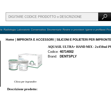
ia
Radiologia
Laboratorio
Conservativa
Strumentario
Resine e provvisori
Igiene e profilassi
Pic
|
|
Home
IMPRONTA E ACCESSORI
SILICONI E POLIETERI PER IMPRONT
AQUASIL ULTRA+ HAND MIX - 2x450ml 
Codice:
40714002
Brand:
DENTSPLY
Clicca per ingrandire
Descrizione prodotto: