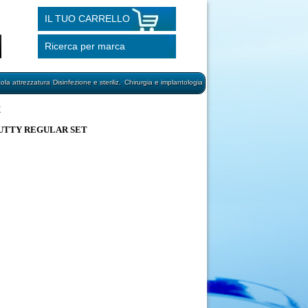
IL TUO CARRELLO
Ricerca per marca
cola attrezzatura
Disinfezione e steriliz.
Chirurgia e implantologia
E
PUTTY REGULAR SET