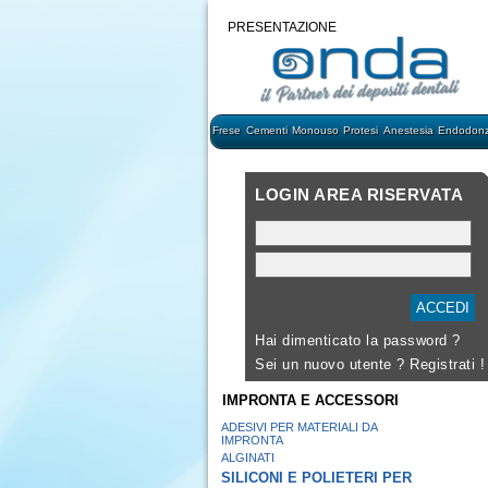
PRESENTAZIONE
Frese
Cementi
Monouso
Protesi
Anestesia
Endodonz
LOGIN AREA RISERVATA
Hai dimenticato la password ?
Sei un nuovo utente ?
Registrati !
IMPRONTA E ACCESSORI
ADESIVI PER MATERIALI DA
IMPRONTA
ALGINATI
SILICONI E POLIETERI PER