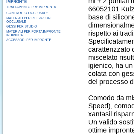
ml.+ 2 puntali 
IMPRONTE
TRATTAMENTO PRE IMPRONTA
66052101 Kulze
CONTROLLO OCCLUSALE
base di silicon
MATERIALI PER RILEVAZIONE
OCCLUSALE
dimensionalmen
GESSI PER STUDIO
rispetto ai trad
MATERIALI PER PORTA IMPRONTE
INDIVIDUALI
Specificatamen
ACCESSORI PER IMPRONTE
caratterizzato 
miscelato risul
igienico, ha u
colata con gess
del processo d
Comodo da misc
Speed), comodo
xantasil rispar
Un valido sostit
ottime impront