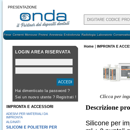
PRESENTAZIONE
Frese
Cementi
Monouso
Protesi
Anestesia
Endodonzia
Radiologia
Laboratorio
Conservativ
|
Home
IMPRONTA E ACCE
LOGIN AREA RISERVATA
Hai dimenticato la password ?
Clicca per ing
Sei un nuovo utente ?
Registrati !
Descrizione pr
IMPRONTA E ACCESSORI
ADESIVI PER MATERIALI DA
IMPRONTA
Silicone per im
ALGINATI
SILICONI E POLIETERI PER