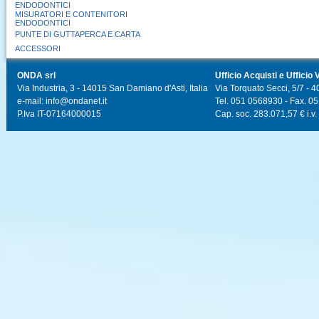
ENDODONTICI
MISURATORI E CONTENITORI
ENDODONTICI
PUNTE DI GUTTAPERCA E CARTA
ACCESSORI
ONDA srl
Ufficio Acquisti e Ufficio 
Via Industria, 3 - 14015 San Damiano d'Asti, Italia
Via Torquato Secci, 5/7 - 4
e-mail: info@ondanet.it
Tel. 051 0568930 - Fax. 0
P.Iva IT-07164000015
Cap. soc. 283.071,57 € i.v.