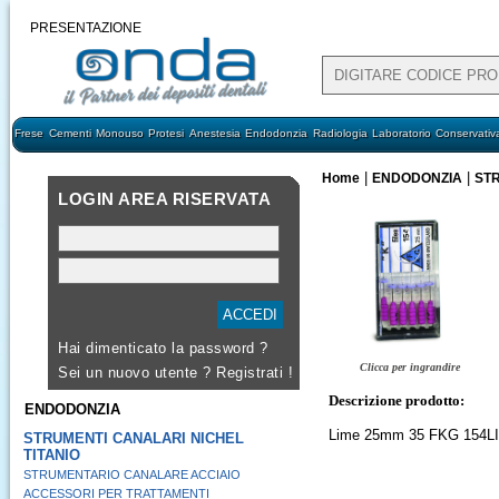
PRESENTAZIONE
Frese
Cementi
Monouso
Protesi
Anestesia
Endodonzia
Radiologia
Laboratorio
Conservativ
|
|
Home
ENDODONZIA
STR
LOGIN AREA RISERVATA
Hai dimenticato la password ?
Clicca per ingrandire
Sei un nuovo utente ?
Registrati !
Descrizione prodotto:
ENDODONZIA
Lime 25mm 35 FKG 154L
STRUMENTI CANALARI NICHEL
TITANIO
STRUMENTARIO CANALARE ACCIAIO
ACCESSORI PER TRATTAMENTI