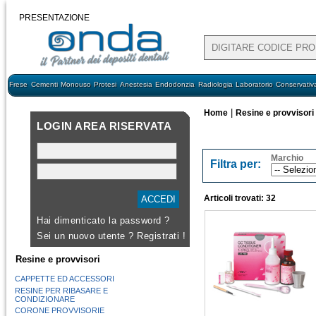
PRESENTAZIONE
Frese
Cementi
Monouso
Protesi
Anestesia
Endodonzia
Radiologia
Laboratorio
Conservativ
|
Home
Resine e provvisori
LOGIN AREA RISERVATA
Marchio
Filtra per:
Articoli trovati: 32
Hai dimenticato la password ?
Sei un nuovo utente ?
Registrati !
Resine e provvisori
CAPPETTE ED ACCESSORI
RESINE PER RIBASARE E
CONDIZIONARE
CORONE PROVVISORIE