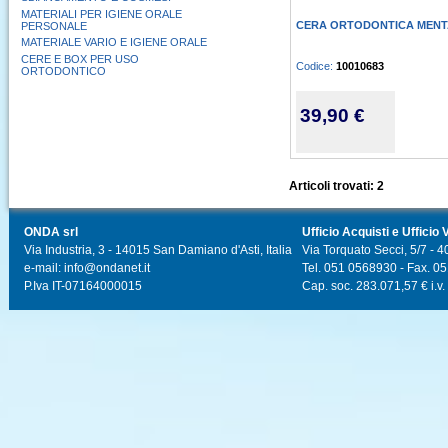
MATERIALI PER IGIENE ORALE
CERA ORTODONTICA MENTA
PERSONALE
MATERIALE VARIO E IGIENE ORALE
CERE E BOX PER USO
Codice:
10010683
ORTODONTICO
39,90 €
Articoli trovati: 2
ONDA srl
Ufficio Acquisti e Ufficio 
Via Industria, 3 - 14015 San Damiano d'Asti, Italia
Via Torquato Secci, 5/7 - 4
e-mail: info@ondanet.it
Tel. 051 0568930 - Fax. 0
P.Iva IT-07164000015
Cap. soc. 283.071,57 € i.v.